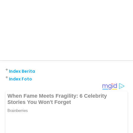
+
Index Berita
+
Index Foto