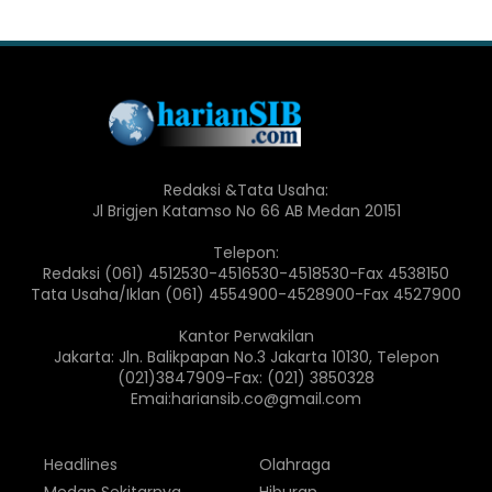
Redaksi &Tata Usaha:
Jl Brigjen Katamso No 66 AB Medan 20151
Telepon:
Redaksi (061) 4512530-4516530-4518530-Fax 4538150
Tata Usaha/Iklan (061) 4554900-4528900-Fax 4527900
Kantor Perwakilan
Jakarta: Jln. Balikpapan No.3 Jakarta 10130, Telepon
(021)3847909-Fax: (021) 3850328
Emai:hariansib.co@gmail.com
Headlines
Olahraga