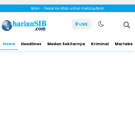
Iklan - Geser ke atas untuk melanjutkan
LIVE
Home
Headlines
Medan Sekitarnya
Kriminal
Martabe