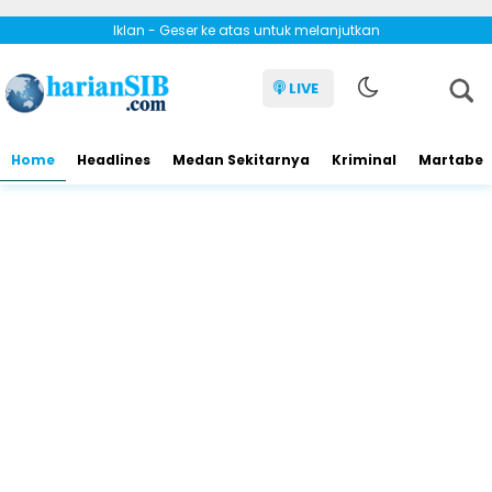
Iklan - Geser ke atas untuk melanjutkan
LIVE
Home
Headlines
Medan Sekitarnya
Kriminal
Martabe