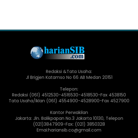
Redaksi &Tata Usaha:
Jl Brigjen Katamso No 66 AB Medan 20151
Telepon:
Redaksi (061) 4512530-4516530-4518530-Fax 4538150
Tata Usaha/Iklan (061) 4554900-4528900-Fax 4527900
Kantor Perwakilan
Jakarta: Jln. Balikpapan No.3 Jakarta 10130, Telepon
(021)3847909-Fax: (021) 3850328
Emai:hariansib.co@gmail.com