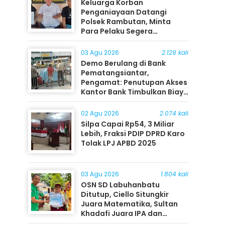
Keluarga Korban
Penganiayaan Datangi
Polsek Rambutan, Minta
Para Pelaku Segera
Ditangkap
03 Agu 2026
2.129 kali
Demo Berulang di Bank
Pematangsiantar,
Pengamat: Penutupan Akses
Kantor Bank Timbulkan Biaya
Ekonomi bagi Masyarakat
02 Agu 2026
2.074 kali
Silpa Capai Rp54, 3 Miliar
Lebih, Fraksi PDIP DPRD Karo
Tolak LPJ APBD 2025
03 Agu 2026
1.804 kali
OSN SD Labuhanbatu
Ditutup, Ciello Situngkir
Juara Matematika, Sultan
Khadafi Juara IPA dan
Timothy Rangkuti Juara IPS