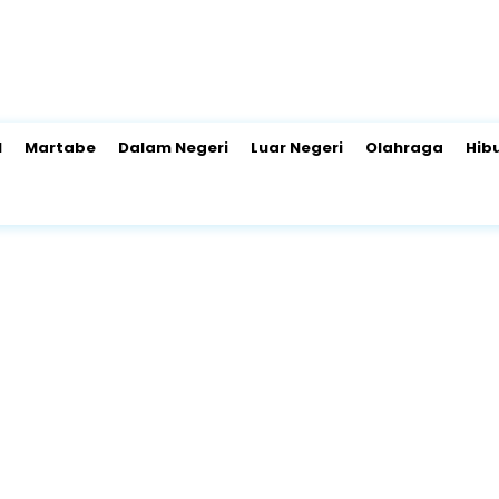
l
Martabe
Dalam Negeri
Luar Negeri
Olahraga
Hib