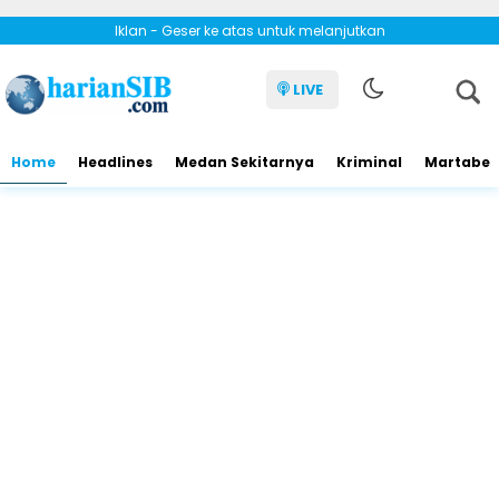
Iklan - Geser ke atas untuk melanjutkan
LIVE
Home
Headlines
Medan Sekitarnya
Kriminal
Martabe