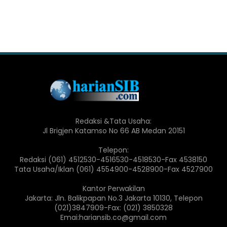
Redaksi &Tata Usaha:
Jl Brigjen Katamso No 66 AB Medan 20151
Telepon:
Redaksi (061) 4512530-4516530-4518530-Fax 4538150
Tata Usaha/Iklan (061) 4554900-4528900-Fax 4527900
Kantor Perwakilan
Jakarta: Jln. Balikpapan No.3 Jakarta 10130, Telepon
(021)3847909-Fax: (021) 3850328
Emai:hariansib.co@gmail.com