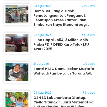
03 Agu 2026
1.979 kali
Demo Berulang di Bank
Pematangsiantar, Pengamat:
Penutupan Akses Kantor Bank
Timbulkan Biaya Ekonomi bagi
Masyarakat
02 Agu 2026
1.895 kali
Silpa Capai Rp54, 3 Miliar Lebih,
Fraksi PDIP DPRD Karo Tolak LPJ
APBD 2025
31 Jul 2026
1.739 kali
Santri PTAC Damulipekan Mustafa
Wahyudi Rambe Lulus Taruna AAL
03 Agu 2026
1.614 kali
OSN SD Labuhanbatu Ditutup,
Ciello Situngkir Juara Matematika,
Sultan Khadafi Juara IPA dan