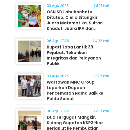
03 Agu 2026
1.801 kali
OSN SD Labuhanbatu
Ditutup, Ciello Situngkir
Juara Matematika, Sultan
Khadafi Juara IPA dan
Timothy Rangkuti Juara IPS
06 Agu 2026
1.492 kali
Bupati Toba Lantik 39
Pejabat, Tekankan
Integritas dan Pelayanan
Publik
03 Agu 2026
1.379 kali
Wartawan MNC Group
Laporkan Dugaan
Pencemaran Nama Baik ke
Polda Sumut
06 Agu 2026
1.150 kali
Dua Tergugat Mangkir,
Sidang Gugatan KSP3 Nias
Berlanjut ke Pembuktian