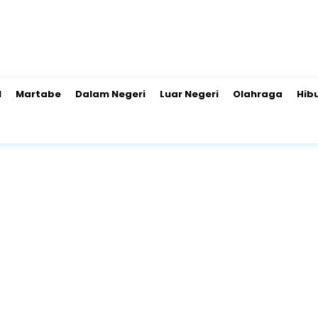
l
Martabe
Dalam Negeri
Luar Negeri
Olahraga
Hib