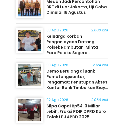
Medan Jadi Percontohan
BRT di Luar Jakarta, Uji Coba
Dimulai 18 Agustus
03 Agu 2026
2.880 kali
Keluarga Korban
Penganiayaan Datangi
Polsek Rambutan, Minta
Para Pelaku Segera
Ditangkap
03 Agu 2026
2.124 kali
Demo Berulang di Bank
Pematangsiantar,
Pengamat: Penutupan Akses
Kantor Bank Timbulkan Biaya
Ekonomi bagi Masyarakat
02 Agu 2026
2.066 kali
Silpa Capai Rp54, 3 Miliar
Lebih, Fraksi PDIP DPRD Karo
Tolak LPJ APBD 2025