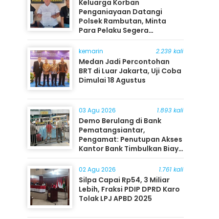
Keluarga Korban
Penganiayaan Datangi
Polsek Rambutan, Minta
Para Pelaku Segera
Ditangkap
kemarin
2.239 kali
Medan Jadi Percontohan
BRT di Luar Jakarta, Uji Coba
Dimulai 18 Agustus
03 Agu 2026
1.893 kali
Demo Berulang di Bank
Pematangsiantar,
Pengamat: Penutupan Akses
Kantor Bank Timbulkan Biaya
Ekonomi bagi Masyarakat
02 Agu 2026
1.761 kali
Silpa Capai Rp54, 3 Miliar
Lebih, Fraksi PDIP DPRD Karo
Tolak LPJ APBD 2025