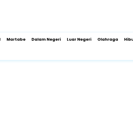
l
Martabe
Dalam Negeri
Luar Negeri
Olahraga
Hib