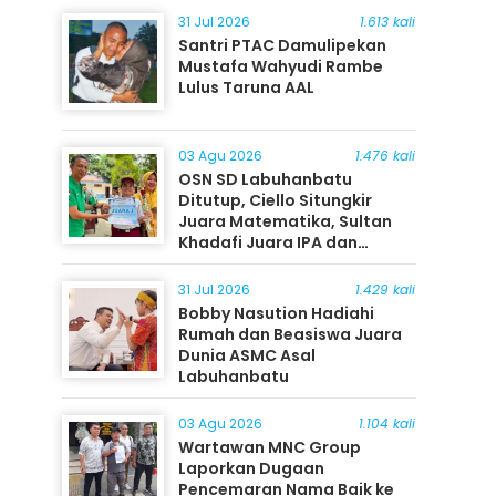
31 Jul 2026
1.613 kali
Santri PTAC Damulipekan
Mustafa Wahyudi Rambe
Lulus Taruna AAL
03 Agu 2026
1.476 kali
OSN SD Labuhanbatu
Ditutup, Ciello Situngkir
Juara Matematika, Sultan
Khadafi Juara IPA dan
Timothy Rangkuti Juara IPS
31 Jul 2026
1.429 kali
Bobby Nasution Hadiahi
Rumah dan Beasiswa Juara
Dunia ASMC Asal
Labuhanbatu
03 Agu 2026
1.104 kali
Wartawan MNC Group
Laporkan Dugaan
Pencemaran Nama Baik ke