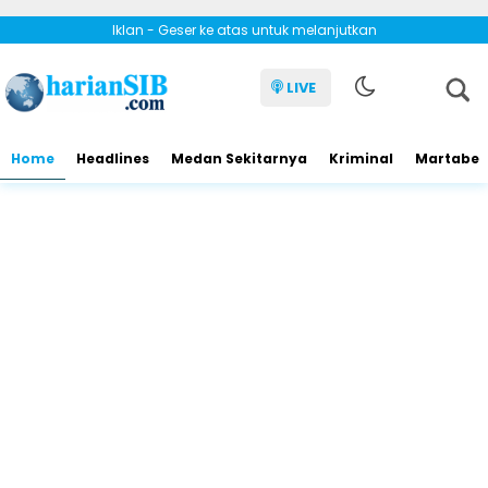
Iklan - Geser ke atas untuk melanjutkan
LIVE
Home
Headlines
Medan Sekitarnya
Kriminal
Martabe