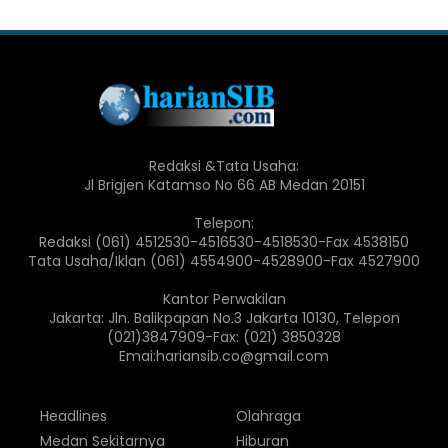
Redaksi &Tata Usaha:
Jl Brigjen Katamso No 66 AB Medan 20151
Telepon:
Redaksi (061) 4512530-4516530-4518530-Fax 4538150
Tata Usaha/Iklan (061) 4554900-4528900-Fax 4527900
Kantor Perwakilan
Jakarta: Jln. Balikpapan No.3 Jakarta 10130, Telepon
(021)3847909-Fax: (021) 3850328
Emai:hariansib.co@gmail.com
Headlines
Olahraga
Medan Sekitarnya
Hiburan