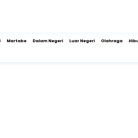
l
Martabe
Dalam Negeri
Luar Negeri
Olahraga
Hib