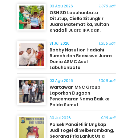
03 Agu 2026
1.376 kali
OSN SD Labuhanbatu
Ditutup, Ciello Situngkir
Juara Matematika, Sultan
Khadafi Juara IPA dan
Timothy Rangkuti Juara IPS
31 Jul 2026
1.355 kali
Bobby Nasution Hadiahi
Rumah dan Beasiswa Juara
Dunia ASMC Asal
Labuhanbatu
03 Agu 2026
1.006 kali
Wartawan MNC Group
Laporkan Dugaan
Pencemaran Nama Baik ke
Polda Sumut
30 Jul 2026
936 kali
Polsek Panai Hilir Ungkap
Judi Togel di Seiberombang,
Seorang Pria Lanjut Usia