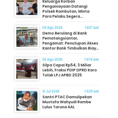
Keluarga Korban
Penganiayaan Datangi
Polsek Rambutan, Minta
Para Pelaku Segera
Ditangkap
03 Agu 2026
1.827 kali
Demo Berulang di Bank
Pematangsiantar,
Pengamat: Penutupan Akses
Kantor Bank Timbulkan Biaya
Ekonomi bagi Masyarakat
02 Agu 2026
1.674 kali
Silpa Capai Rp54, 3 Miliar
Lebih, Fraksi PDIP DPRD Karo
Tolak LPJ APBD 2025
31 Jul 2026
1.529 kali
Santri PTAC Damulipekan
Mustafa Wahyudi Rambe
Lulus Taruna AAL