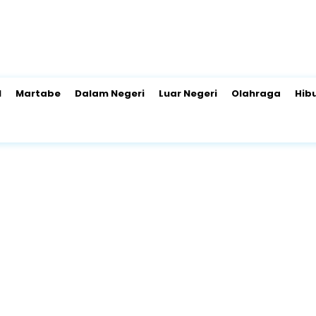
l
Martabe
Dalam Negeri
Luar Negeri
Olahraga
Hib