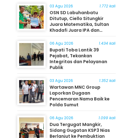
03 Agu 2026
1.772 kali
OSN SD Labuhanbatu
Ditutup, Ciello Situngkir
Juara Matematika, Sultan
Khadafi Juara IPA dan
Timothy Rangkuti Juara IPS
06 Agu 2026
1.434 kali
Bupati Toba Lantik 39
Pejabat, Tekankan
Integritas dan Pelayanan
Publik
03 Agu 2026
1.352 kali
Wartawan MNC Group
Laporkan Dugaan
Pencemaran Nama Baik ke
Polda Sumut
06 Agu 2026
1.099 kali
Dua Tergugat Mangkir,
Sidang Gugatan KSP3 Nias
Berlanjut ke Pembuktian