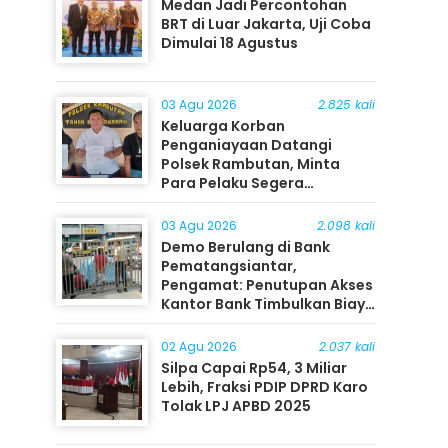
Medan Jadi Percontohan
BRT di Luar Jakarta, Uji Coba
Dimulai 18 Agustus
03 Agu 2026
2.825 kali
Keluarga Korban
Penganiayaan Datangi
Polsek Rambutan, Minta
Para Pelaku Segera
Ditangkap
03 Agu 2026
2.098 kali
Demo Berulang di Bank
Pematangsiantar,
Pengamat: Penutupan Akses
Kantor Bank Timbulkan Biaya
Ekonomi bagi Masyarakat
02 Agu 2026
2.037 kali
Silpa Capai Rp54, 3 Miliar
Lebih, Fraksi PDIP DPRD Karo
Tolak LPJ APBD 2025