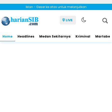
Iklan - Geser ke atas untuk melanjutkan
LIVE
Home
Headlines
Medan Sekitarnya
Kriminal
Martabe