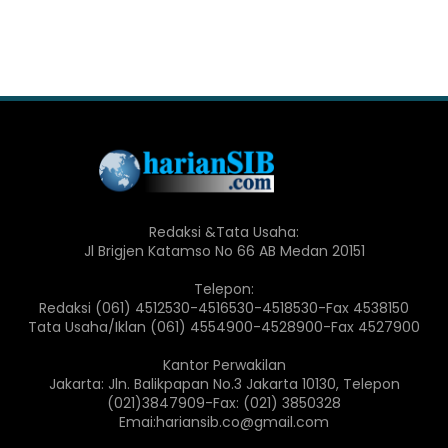
Redaksi &Tata Usaha:
Jl Brigjen Katamso No 66 AB Medan 20151
Telepon:
Redaksi (061) 4512530-4516530-4518530-Fax 4538150
Tata Usaha/Iklan (061) 4554900-4528900-Fax 4527900
Kantor Perwakilan
Jakarta: Jln. Balikpapan No.3 Jakarta 10130, Telepon
(021)3847909-Fax: (021) 3850328
Emai:hariansib.co@gmail.com