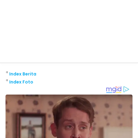
+
Index Berita
+
Index Foto