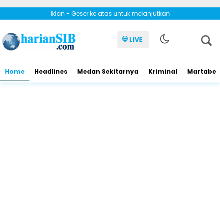
Iklan - Geser ke atas untuk melanjutkan
LIVE
Home
Headlines
Medan Sekitarnya
Kriminal
Martabe