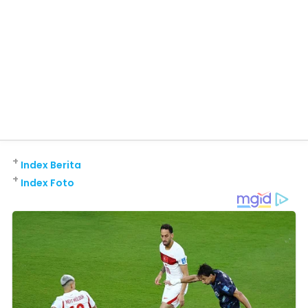
+
Index Berita
+
Index Foto