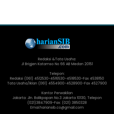
Redaksi &Tata Usaha:
Jl Brigjen Katamso No 66 AB Medan 20151
Telepon:
Redaksi (061) 4512530-4516530-4518530-Fax 4538150
Tata Usaha/Iklan (061) 4554900-4528900-Fax 4527900
Kantor Perwakilan
Jakarta: Jln. Balikpapan No.3 Jakarta 10130, Telepon
(021)3847909-Fax: (021) 3850328
Emai:hariansib.co@gmail.com