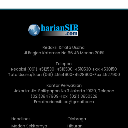
Redaksi &Tata Usaha:
Jl Brigjen Katamso No 66 AB Medan 20151
Telepon:
Redaksi (061) 4512530-4516530-4518530-Fax 4538150
Tata Usaha/Iklan (061) 4554900-4528900-Fax 4527900
Kantor Perwakilan
Jakarta: Jln. Balikpapan No.3 Jakarta 10130, Telepon
(021)3847909-Fax: (021) 3850328
Emai:hariansib.co@gmail.com
Headlines
Olahraga
Medan Sekitarnya
Hiburan