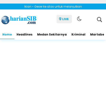
Iklan - Geser ke atas untuk melanjutkan
LIVE
Home
Headlines
Medan Sekitarnya
Kriminal
Martabe