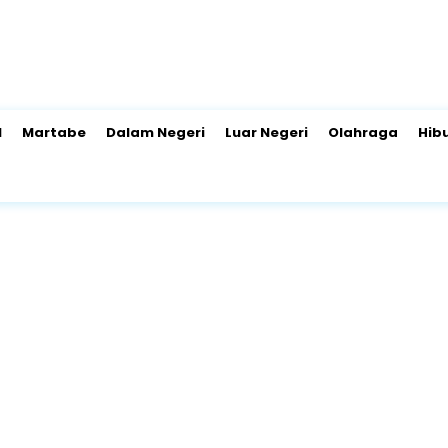
l
Martabe
Dalam Negeri
Luar Negeri
Olahraga
Hib