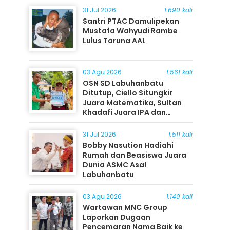
31 Jul 2026
1.690 kali
Santri PTAC Damulipekan
Mustafa Wahyudi Rambe
Lulus Taruna AAL
03 Agu 2026
1.561 kali
OSN SD Labuhanbatu
Ditutup, Ciello Situngkir
Juara Matematika, Sultan
Khadafi Juara IPA dan
Timothy Rangkuti Juara IPS
31 Jul 2026
1.511 kali
Bobby Nasution Hadiahi
Rumah dan Beasiswa Juara
Dunia ASMC Asal
Labuhanbatu
03 Agu 2026
1.140 kali
Wartawan MNC Group
Laporkan Dugaan
Pencemaran Nama Baik ke