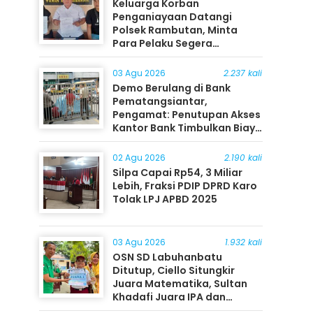
Keluarga Korban
Penganiayaan Datangi
Polsek Rambutan, Minta
Para Pelaku Segera
Ditangkap
03 Agu 2026
2.237 kali
Demo Berulang di Bank
Pematangsiantar,
Pengamat: Penutupan Akses
Kantor Bank Timbulkan Biaya
Ekonomi bagi Masyarakat
02 Agu 2026
2.190 kali
Silpa Capai Rp54, 3 Miliar
Lebih, Fraksi PDIP DPRD Karo
Tolak LPJ APBD 2025
03 Agu 2026
1.932 kali
OSN SD Labuhanbatu
Ditutup, Ciello Situngkir
Juara Matematika, Sultan
Khadafi Juara IPA dan
Timothy Rangkuti Juara IPS