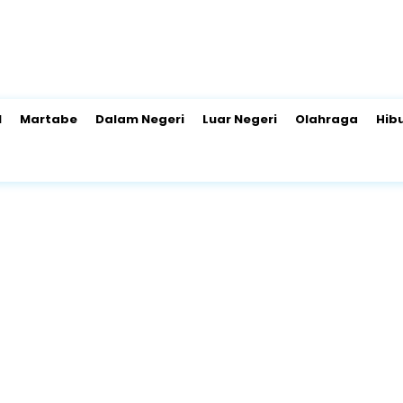
l
Martabe
Dalam Negeri
Luar Negeri
Olahraga
Hib