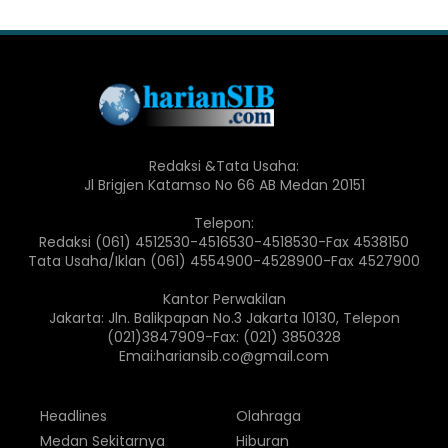
Redaksi &Tata Usaha:
Jl Brigjen Katamso No 66 AB Medan 20151
Telepon:
Redaksi (061) 4512530-4516530-4518530-Fax 4538150
Tata Usaha/Iklan (061) 4554900-4528900-Fax 4527900
Kantor Perwakilan
Jakarta: Jln. Balikpapan No.3 Jakarta 10130, Telepon
(021)3847909-Fax: (021) 3850328
Emai:hariansib.co@gmail.com
Headlines
Olahraga
Medan Sekitarnya
Hiburan