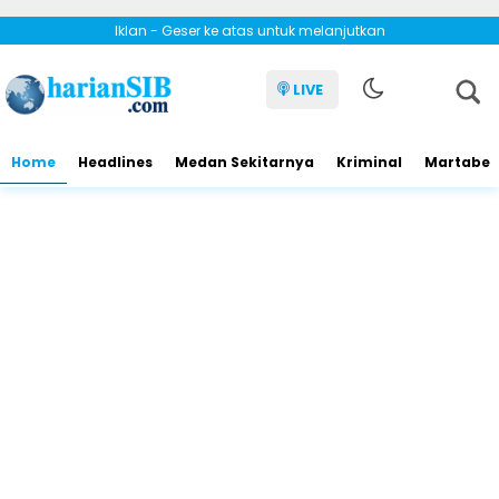
Iklan - Geser ke atas untuk melanjutkan
LIVE
Home
Headlines
Medan Sekitarnya
Kriminal
Martabe