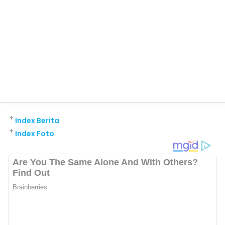
+
Index Berita
+
Index Foto