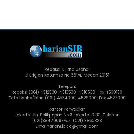
Redaksi &Tata Usaha:
Jl Brigjen Katamso No 66 AB Medan 20151
Telepon:
Redaksi (061) 4512530-4516530-4518530-Fax 4538150
Tata Usaha/Iklan (061) 4554900-4528900-Fax 4527900
Kantor Perwakilan
Jakarta: Jln. Balikpapan No.3 Jakarta 10130, Telepon
(021)3847909-Fax: (021) 3850328
Emai:hariansib.co@gmail.com