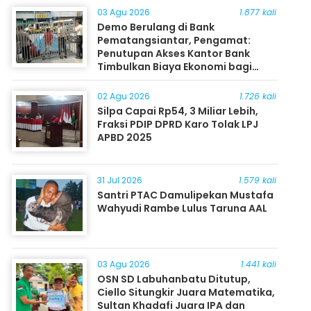
03 Agu 2026
1.877 kali
Demo Berulang di Bank
Pematangsiantar, Pengamat:
Penutupan Akses Kantor Bank
Timbulkan Biaya Ekonomi bagi
Masyarakat
02 Agu 2026
1.726 kali
Silpa Capai Rp54, 3 Miliar Lebih,
Fraksi PDIP DPRD Karo Tolak LPJ
APBD 2025
31 Jul 2026
1.579 kali
Santri PTAC Damulipekan Mustafa
Wahyudi Rambe Lulus Taruna AAL
03 Agu 2026
1.441 kali
OSN SD Labuhanbatu Ditutup,
Ciello Situngkir Juara Matematika,
Sultan Khadafi Juara IPA dan