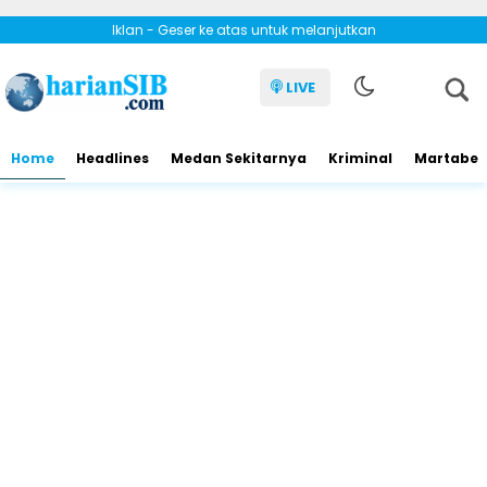
Iklan - Geser ke atas untuk melanjutkan
LIVE
Home
Headlines
Medan Sekitarnya
Kriminal
Martabe