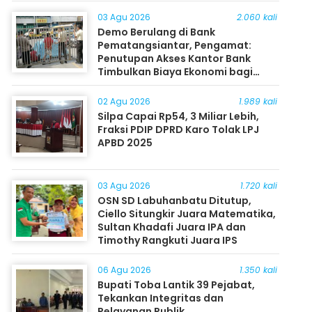
03 Agu 2026
2.060 kali
Demo Berulang di Bank
Pematangsiantar, Pengamat:
Penutupan Akses Kantor Bank
Timbulkan Biaya Ekonomi bagi
Masyarakat
02 Agu 2026
1.989 kali
Silpa Capai Rp54, 3 Miliar Lebih,
Fraksi PDIP DPRD Karo Tolak LPJ
APBD 2025
03 Agu 2026
1.720 kali
OSN SD Labuhanbatu Ditutup,
Ciello Situngkir Juara Matematika,
Sultan Khadafi Juara IPA dan
Timothy Rangkuti Juara IPS
06 Agu 2026
1.350 kali
Bupati Toba Lantik 39 Pejabat,
Tekankan Integritas dan
Pelayanan Publik