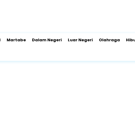
l
Martabe
Dalam Negeri
Luar Negeri
Olahraga
Hib