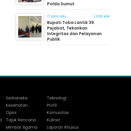
Polda Sumut
17 jam lalu
1.039 kali
Bupati Toba Lantik 39
Pejabat, Tekankan
Integritas dan Pelayanan
Publik
Serbaneka
Teknologi
Kesehatan
Profil
Opini
Komunitas
a
Tajuk Rencana
Kuliner
Mimbar Agama
Laporan Khusus