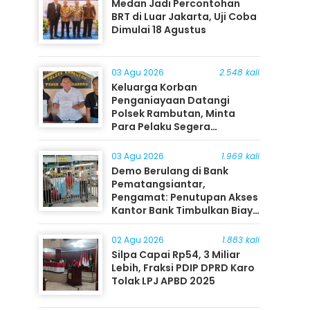
Medan Jadi Percontohan
BRT di Luar Jakarta, Uji Coba
Dimulai 18 Agustus
03 Agu 2026
2.548 kali
Keluarga Korban
Penganiayaan Datangi
Polsek Rambutan, Minta
Para Pelaku Segera
Ditangkap
03 Agu 2026
1.969 kali
Demo Berulang di Bank
Pematangsiantar,
Pengamat: Penutupan Akses
Kantor Bank Timbulkan Biaya
Ekonomi bagi Masyarakat
02 Agu 2026
1.883 kali
Silpa Capai Rp54, 3 Miliar
Lebih, Fraksi PDIP DPRD Karo
Tolak LPJ APBD 2025