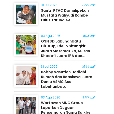
31 Jul 2026
1.727 kali
Santri PTAC Damulipekan
Mustafa Wahyudi Rambe
Lulus Taruna AAL
03 Agu 2026
1.598 kali
OSN SD Labuhanbatu
Ditutup, Ciello Situngkir
Juara Matematika, Sultan
Khadafi Juara IPA dan
Timothy Rangkuti Juara IPS
31 Jul 2026
1.544 kali
Bobby Nasution Hadiahi
Rumah dan Beasiswa Juara
Dunia ASMC Asal
Labuhanbatu
03 Agu 2026
1.177 kali
Wartawan MNC Group
Laporkan Dugaan
Pencemaran Nama Baik ke