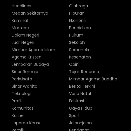
Headlines
Olahraga
Medan Sekitarnya
Hiburan
Kriminal
Ekonomi
Martabe
Pendidikan
Dalam Negeri
Hukum
Luar Negeri
Sekolah
Mimbar Agama Islam
Serbaneka
Agama Kristen
Kesehatan
Lembaran Budaya
Opini
Sinar Remaja
Tajuk Rencana
Pariwisata
Mimbar Agama Buddha
Sinar Wanita
Berita Terkini
Teknologi
Varia Natal
Profil
Edukasi
Komunitas
Gaya Hidup
Kuliner
Sport
Laporan Khusus
Jalan-jalan
Pemilu
Pendapat