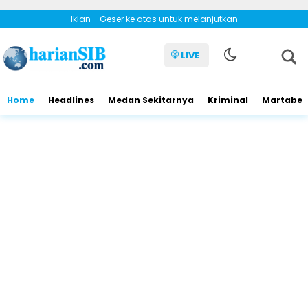
Iklan - Geser ke atas untuk melanjutkan
LIVE
Home
Headlines
Medan Sekitarnya
Kriminal
Martabe