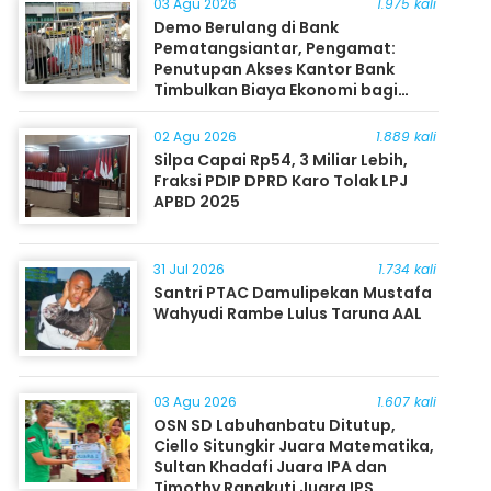
03 Agu 2026
1.975 kali
Demo Berulang di Bank
Pematangsiantar, Pengamat:
Penutupan Akses Kantor Bank
Timbulkan Biaya Ekonomi bagi
Masyarakat
02 Agu 2026
1.889 kali
Silpa Capai Rp54, 3 Miliar Lebih,
Fraksi PDIP DPRD Karo Tolak LPJ
APBD 2025
31 Jul 2026
1.734 kali
Santri PTAC Damulipekan Mustafa
Wahyudi Rambe Lulus Taruna AAL
03 Agu 2026
1.607 kali
OSN SD Labuhanbatu Ditutup,
Ciello Situngkir Juara Matematika,
Sultan Khadafi Juara IPA dan
Timothy Rangkuti Juara IPS