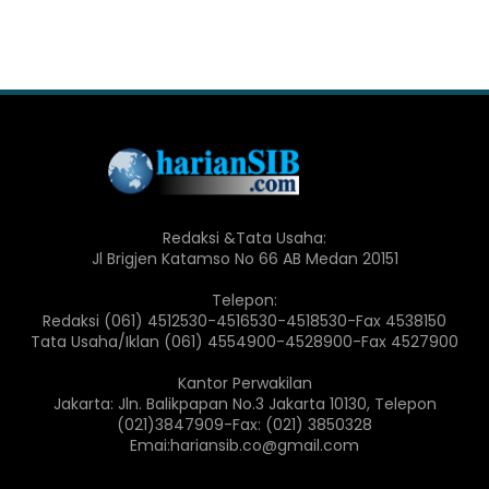
Redaksi &Tata Usaha:
Jl Brigjen Katamso No 66 AB Medan 20151
Telepon:
Redaksi (061) 4512530-4516530-4518530-Fax 4538150
Tata Usaha/Iklan (061) 4554900-4528900-Fax 4527900
Kantor Perwakilan
Jakarta: Jln. Balikpapan No.3 Jakarta 10130, Telepon
(021)3847909-Fax: (021) 3850328
Emai:hariansib.co@gmail.com