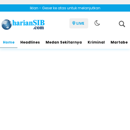
Iklan - Geser ke atas untuk melanjutkan
LIVE
Home
Headlines
Medan Sekitarnya
Kriminal
Martabe