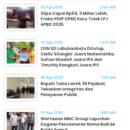
Masyarakat
02 Agu 2026
2.190 kali
Silpa Capai Rp54, 3 Miliar Lebih,
Fraksi PDIP DPRD Karo Tolak LPJ
APBD 2025
03 Agu 2026
1.932 kali
OSN SD Labuhanbatu Ditutup,
Ciello Situngkir Juara Matematika,
Sultan Khadafi Juara IPA dan
Timothy Rangkuti Juara IPS
06 Agu 2026
1.631 kali
Bupati Toba Lantik 39 Pejabat,
Tekankan Integritas dan
Pelayanan Publik
03 Agu 2026
1.486 kali
Wartawan MNC Group Laporkan
Dugaan Pencemaran Nama Baik ke
Polda Sumut