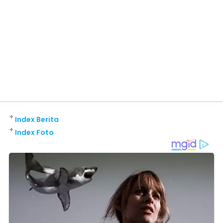
+
Index Berita
+
Index Foto