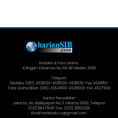
Redaksi &Tata Usaha:
Jl Brigjen Katamso No 66 AB Medan 20151
Telepon:
Redaksi (061) 4512530-4516530-4518530-Fax 4538150
Tata Usaha/Iklan (061) 4554900-4528900-Fax 4527900
Kantor Perwakilan
Jakarta: Jln. Balikpapan No.3 Jakarta 10130, Telepon
(021)3847909-Fax: (021) 3850328
Emai:hariansib.co@gmail.com