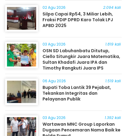
Masyarakat
02 Agu 2026
2.094 kali
Silpa Capai Rp54, 3 Miliar Lebih,
Fraksi PDIP DPRD Karo Tolak LPJ
APBD 2025
03 Agu 2026
1.819 kali
OSN SD Labuhanbatu Ditutup,
Ciello Situngkir Juara Matematika,
Sultan Khadafi Juara IPA dan
Timothy Rangkuti Juara IPS
06 Agu 2026
1.519 kali
Bupati Toba Lantik 39 Pejabat,
Tekankan Integritas dan
Pelayanan Publik
03 Agu 2026
1.392 kali
Wartawan MNC Group Laporkan
Dugaan Pencemaran Nama Baik ke
Polda Sumut