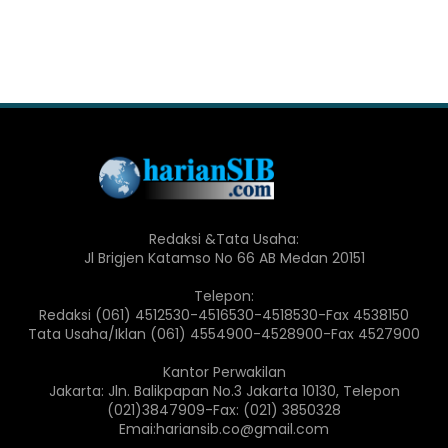
Redaksi &Tata Usaha:
Jl Brigjen Katamso No 66 AB Medan 20151
Telepon:
Redaksi (061) 4512530-4516530-4518530-Fax 4538150
Tata Usaha/Iklan (061) 4554900-4528900-Fax 4527900
Kantor Perwakilan
Jakarta: Jln. Balikpapan No.3 Jakarta 10130, Telepon
(021)3847909-Fax: (021) 3850328
Emai:hariansib.co@gmail.com