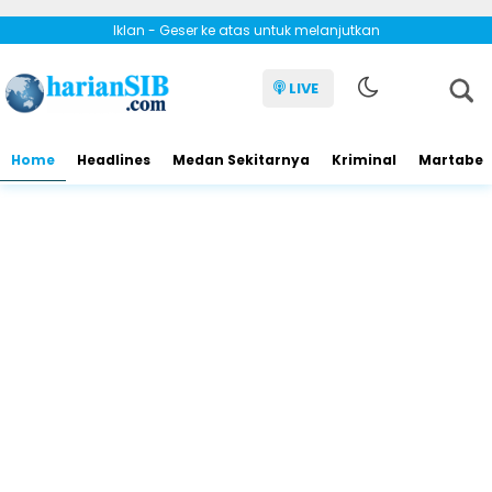
Iklan - Geser ke atas untuk melanjutkan
LIVE
Home
Headlines
Medan Sekitarnya
Kriminal
Martabe