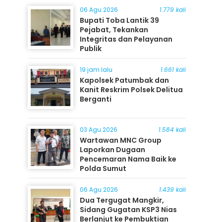
06 Agu 2026
1.779 kali
Bupati Toba Lantik 39
Pejabat, Tekankan
Integritas dan Pelayanan
Publik
19 jam lalu
1.661 kali
Kapolsek Patumbak dan
Kanit Reskrim Polsek Delitua
Berganti
03 Agu 2026
1.584 kali
Wartawan MNC Group
Laporkan Dugaan
Pencemaran Nama Baik ke
Polda Sumut
06 Agu 2026
1.439 kali
Dua Tergugat Mangkir,
Sidang Gugatan KSP3 Nias
Berlanjut ke Pembuktian