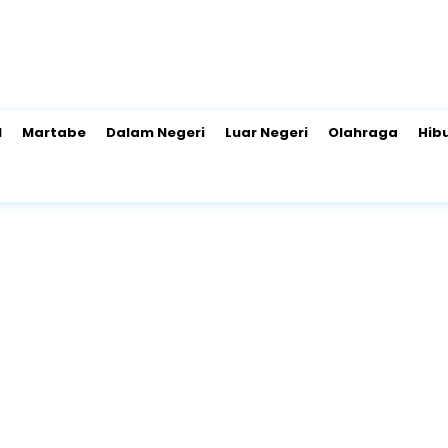
l
Martabe
Dalam Negeri
Luar Negeri
Olahraga
Hib