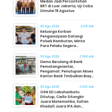
Medan Jadi Percontohan
BRT di Luar Jakarta, Uji Coba
Dimulai 18 Agustus
03 Agu 2026
3.215 kali
Keluarga Korban
Penganiayaan Datangi
Polsek Rambutan, Minta
Para Pelaku Segera
Ditangkap
03 Agu 2026
2.356 kali
Demo Berulang di Bank
Pematangsiantar,
Pengamat: Penutupan Akses
Kantor Bank Timbulkan Biaya
Ekonomi bagi Masyarakat
03 Agu 2026
2.020 kali
OSN SD Labuhanbatu
Ditutup, Ciello Situngkir
Juara Matematika, Sultan
Khadafi Juara IPA dan
Timothy Rangkuti Juara IPS