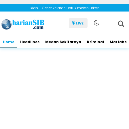
Iklan - Geser ke atas untuk melanjutkan
LIVE
Home
Headlines
Medan Sekitarnya
Kriminal
Martabe