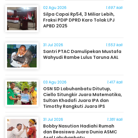
Masyarakat
02 Agu 2026
1.697 kali
Silpa Capai Rp54, 3 Miliar Lebih,
Fraksi PDIP DPRD Karo Tolak LPJ
APBD 2025
31 Jul 2026
1.553 kali
Santri PTAC Damulipekan Mustafa
Wahyudi Rambe Lulus Taruna AAL
03 Agu 2026
1.417 kali
OSN SD Labuhanbatu Ditutup,
Ciello Situngkir Juara Matematika,
Sultan Khadafi Juara IPA dan
Timothy Rangkuti Juara IPS
31 Jul 2026
1.381 kali
Bobby Nasution Hadiahi Rumah
dan Beasiswa Juara Dunia ASMC
Asal Labuhanbatu