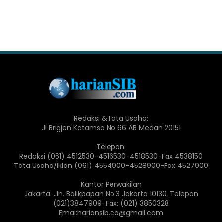
Redaksi &Tata Usaha:
Jl Brigjen Katamso No 66 AB Medan 20151
Telepon:
Redaksi (061) 4512530-4516530-4518530-Fax 4538150
Tata Usaha/Iklan (061) 4554900-4528900-Fax 4527900
Kantor Perwakilan
Jakarta: Jln. Balikpapan No.3 Jakarta 10130, Telepon
(021)3847909-Fax: (021) 3850328
Emai:hariansib.co@gmail.com