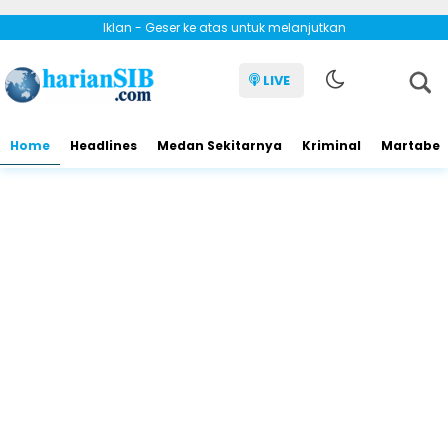
Iklan - Geser ke atas untuk melanjutkan
LIVE
Home
Headlines
Medan Sekitarnya
Kriminal
Martabe