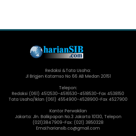
Redaksi &Tata Usaha:
Jl Brigjen Katamso No 66 AB Medan 20151
Telepon:
Redaksi (061) 4512530-4516530-4518530-Fax 4538150
Tata Usaha/Iklan (061) 4554900-4528900-Fax 4527900
Kantor Perwakilan
Jakarta: Jln. Balikpapan No.3 Jakarta 10130, Telepon
(021)3847909-Fax: (021) 3850328
Emai:hariansib.co@gmail.com