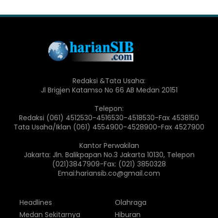
Redaksi &Tata Usaha:
Jl Brigjen Katamso No 66 AB Medan 20151
Telepon:
Redaksi (061) 4512530-4516530-4518530-Fax 4538150
Tata Usaha/Iklan (061) 4554900-4528900-Fax 4527900
Kantor Perwakilan
Jakarta: Jln. Balikpapan No.3 Jakarta 10130, Telepon
(021)3847909-Fax: (021) 3850328
Emai:hariansib.co@gmail.com
Headlines
Olahraga
Medan Sekitarnya
Hiburan