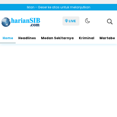
Iklan - Geser ke atas untuk melanjutkan
LIVE
Home
Headlines
Medan Sekitarnya
Kriminal
Martabe