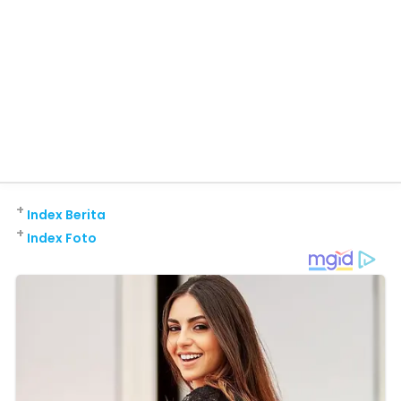
+
Index Berita
+
Index Foto