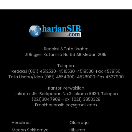
Redaksi &Tata Usaha:
Jl Brigjen Katamso No 66 AB Medan 20151
Telepon:
Redaksi (061) 4512530-4516530-4518530-Fax 4538150
Tata Usaha/Iklan (061) 4554900-4528900-Fax 4527900
Kantor Perwakilan
Jakarta: Jln. Balikpapan No.3 Jakarta 10130, Telepon
(021)3847909-Fax: (021) 3850328
Emai:hariansib.co@gmail.com
Headlines
Olahraga
Medan Sekitarnya
Hiburan