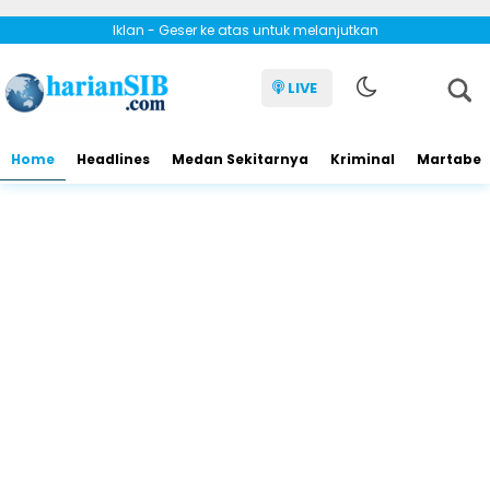
Iklan - Geser ke atas untuk melanjutkan
LIVE
Home
Headlines
Medan Sekitarnya
Kriminal
Martabe