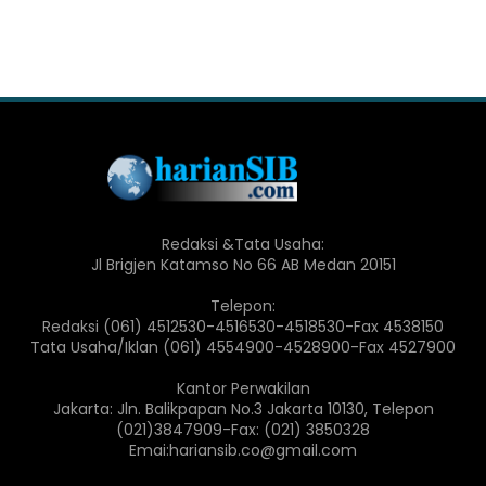
Redaksi &Tata Usaha:
Jl Brigjen Katamso No 66 AB Medan 20151
Telepon:
Redaksi (061) 4512530-4516530-4518530-Fax 4538150
Tata Usaha/Iklan (061) 4554900-4528900-Fax 4527900
Kantor Perwakilan
Jakarta: Jln. Balikpapan No.3 Jakarta 10130, Telepon
(021)3847909-Fax: (021) 3850328
Emai:hariansib.co@gmail.com