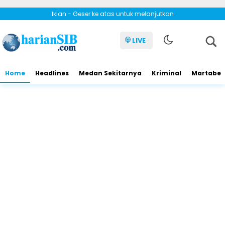
Iklan - Geser ke atas untuk melanjutkan
LIVE
Home
Headlines
Medan Sekitarnya
Kriminal
Martabe