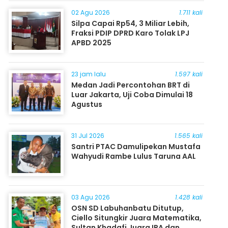
Masyarakat
02 Agu 2026
1.711 kali
Silpa Capai Rp54, 3 Miliar Lebih,
Fraksi PDIP DPRD Karo Tolak LPJ
APBD 2025
23 jam lalu
1.597 kali
Medan Jadi Percontohan BRT di
Luar Jakarta, Uji Coba Dimulai 18
Agustus
31 Jul 2026
1.565 kali
Santri PTAC Damulipekan Mustafa
Wahyudi Rambe Lulus Taruna AAL
03 Agu 2026
1.428 kali
OSN SD Labuhanbatu Ditutup,
Ciello Situngkir Juara Matematika,
Sultan Khadafi Juara IPA dan