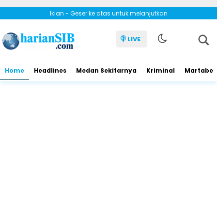
Iklan - Geser ke atas untuk melanjutkan
LIVE
Home
Headlines
Medan Sekitarnya
Kriminal
Martabe