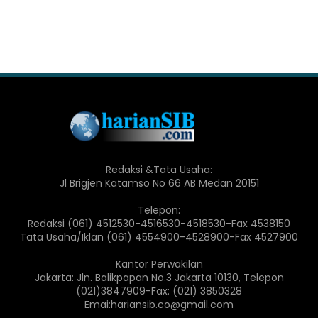
Redaksi &Tata Usaha:
Jl Brigjen Katamso No 66 AB Medan 20151
Telepon:
Redaksi (061) 4512530-4516530-4518530-Fax 4538150
Tata Usaha/Iklan (061) 4554900-4528900-Fax 4527900
Kantor Perwakilan
Jakarta: Jln. Balikpapan No.3 Jakarta 10130, Telepon
(021)3847909-Fax: (021) 3850328
Emai:hariansib.co@gmail.com