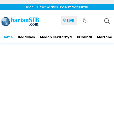
Iklan - Geser ke atas untuk melanjutkan
LIVE
Home
Headlines
Medan Sekitarnya
Kriminal
Martabe