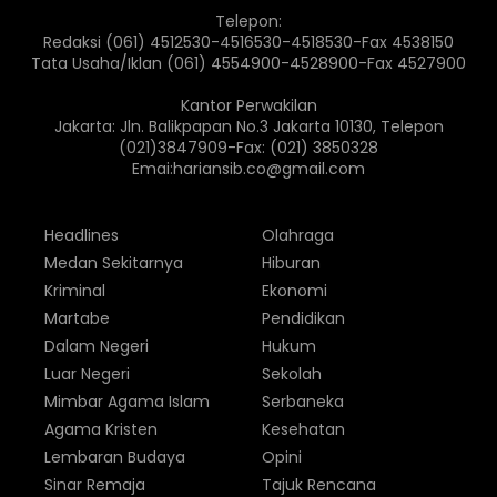
Telepon:
Redaksi (061) 4512530-4516530-4518530-Fax 4538150
Tata Usaha/Iklan (061) 4554900-4528900-Fax 4527900
Kantor Perwakilan
Jakarta: Jln. Balikpapan No.3 Jakarta 10130, Telepon
(021)3847909-Fax: (021) 3850328
Emai:hariansib.co@gmail.com
Headlines
Olahraga
Medan Sekitarnya
Hiburan
Kriminal
Ekonomi
Martabe
Pendidikan
Dalam Negeri
Hukum
Luar Negeri
Sekolah
Mimbar Agama Islam
Serbaneka
Agama Kristen
Kesehatan
Lembaran Budaya
Opini
Sinar Remaja
Tajuk Rencana