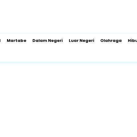
l
Martabe
Dalam Negeri
Luar Negeri
Olahraga
Hib