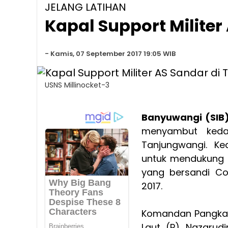
JELANG LATIHAN
Kapal Support Milite
-
Kamis, 07 September 2017 19:05 WIB
USNS Millinocket-3
Banyuwangi (SIB
menyambut kedat
Tanjungwangi. Ked
untuk mendukung l
yang bersandi Co
2017.
Komandan Pangkala
Laut (P) Nazarudi