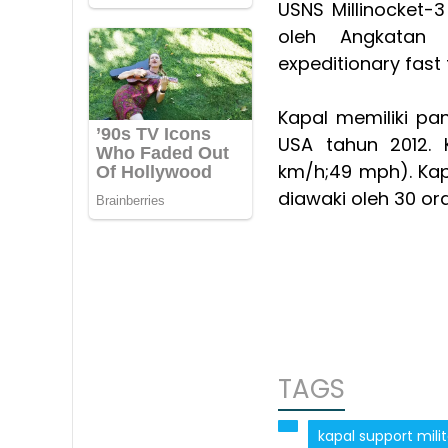
USNS Millinocket-
oleh Angkatan L
expeditionary fast
Kapal memiliki pan
USA tahun 2012. K
km/h;49 mph). Kapa
diawaki oleh 30 or
TAGS
kapal support mili