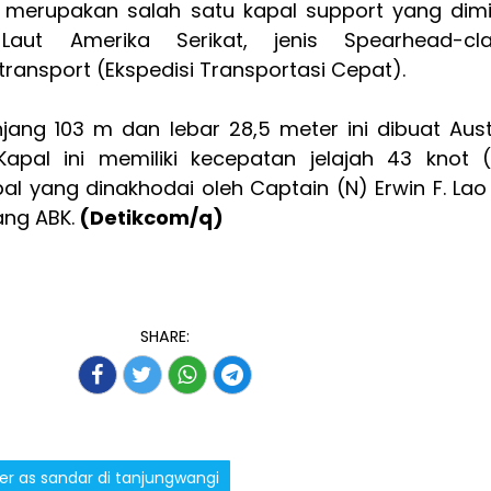
3 merupakan salah satu kapal support yang dimil
aut Amerika Serikat, jenis Spearhead-cla
 transport (Ekspedisi Transportasi Cepat).
jang 103 m dan lebar 28,5 meter ini dibuat Aust
apal ini memiliki kecepatan jelajah 43 knot 
l yang dinakhodai oleh Captain (N) Erwin F. Lao 
ang ABK.
(Detikcom/q)
SHARE:
ter as sandar di tanjungwangi