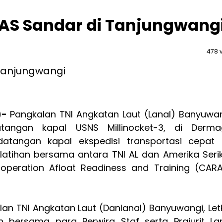
r AS Sandar di Tanjungwang
478 
)-
Pangkalan TNI Angkatan Laut (Lanal) Banyuwa
angan kapal USNS Millinocket-3, di Derma
atangan kapal ekspedisi transportasi cepat i
atihan bersama antara TNI AL dan Amerika Seri
operation Afloat Readiness and Training (CAR
n TNI Angkatan Laut (Danlanal) Banyuwangi, Let
n bersama para Perwira Staf serta Prajurit La