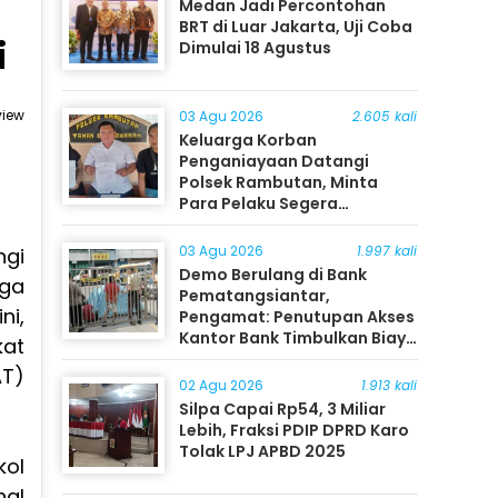
Medan Jadi Percontohan
BRT di Luar Jakarta, Uji Coba
i
Dimulai 18 Agustus
view
03 Agu 2026
2.605 kali
Keluarga Korban
Penganiayaan Datangi
Polsek Rambutan, Minta
Para Pelaku Segera
Ditangkap
03 Agu 2026
1.997 kali
ngi
Demo Berulang di Bank
ga
Pematangsiantar,
ni,
Pengamat: Penutupan Akses
Kantor Bank Timbulkan Biaya
kat
Ekonomi bagi Masyarakat
AT)
02 Agu 2026
1.913 kali
Silpa Capai Rp54, 3 Miliar
Lebih, Fraksi PDIP DPRD Karo
Tolak LPJ APBD 2025
kol
nal