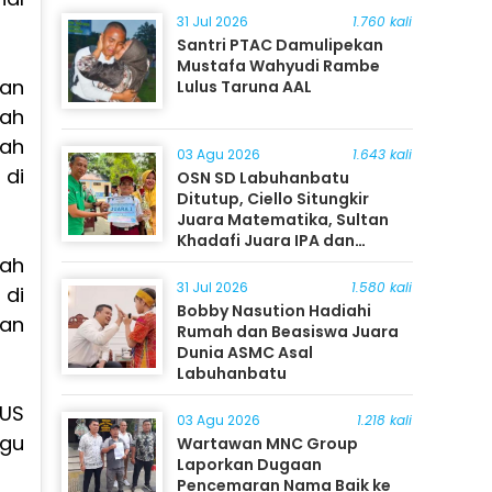
31 Jul 2026
1.760 kali
Santri PTAC Damulipekan
Mustafa Wahyudi Rambe
dan
Lulus Taruna AAL
rah
lah
03 Agu 2026
1.643 kali
di
OSN SD Labuhanbatu
Ditutup, Ciello Situngkir
Juara Matematika, Sultan
Khadafi Juara IPA dan
Timothy Rangkuti Juara IPS
lah
31 Jul 2026
1.580 kali
 di
Bobby Nasution Hadiahi
kan
Rumah dan Beasiswa Juara
Dunia ASMC Asal
Labuhanbatu
 US
03 Agu 2026
1.218 kali
ggu
Wartawan MNC Group
Laporkan Dugaan
Pencemaran Nama Baik ke