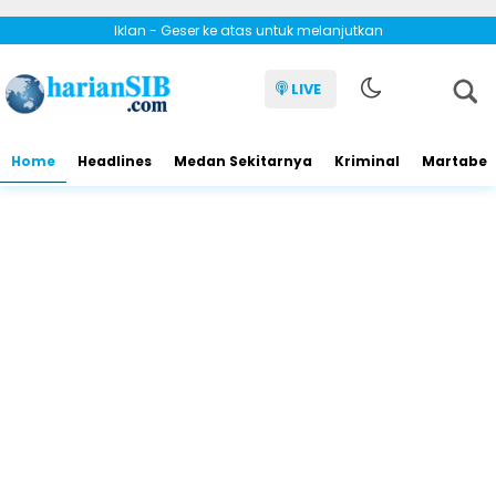
Iklan - Geser ke atas untuk melanjutkan
LIVE
Home
Headlines
Medan Sekitarnya
Kriminal
Martabe