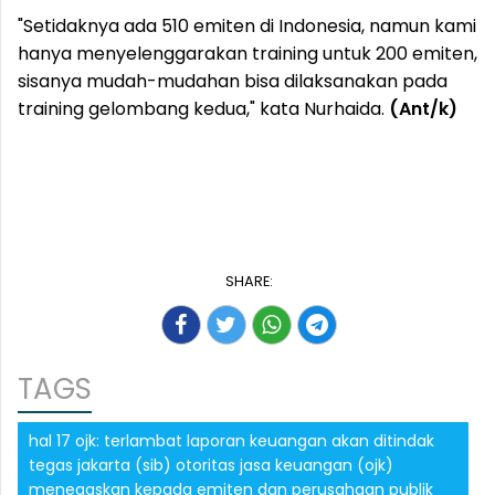
"Setidaknya ada 510 emiten di Indonesia, namun kami
hanya menyelenggarakan training untuk 200 emiten,
sisanya mudah-mudahan bisa dilaksanakan pada
training gelombang kedua," kata Nurhaida.
(Ant/k)
SHARE:
TAGS
hal 17 ojk: terlambat laporan keuangan akan ditindak
tegas jakarta (sib) otoritas jasa keuangan (ojk)
menegaskan kepada emiten dan perusahaan publik