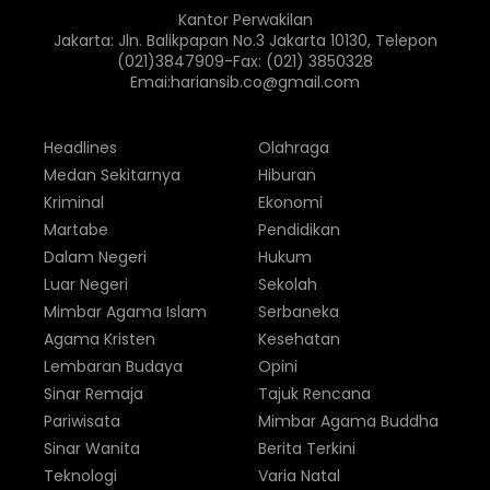
Kantor Perwakilan
Jakarta: Jln. Balikpapan No.3 Jakarta 10130, Telepon
(021)3847909-Fax: (021) 3850328
Emai:hariansib.co@gmail.com
Headlines
Olahraga
Medan Sekitarnya
Hiburan
Kriminal
Ekonomi
Martabe
Pendidikan
Dalam Negeri
Hukum
Luar Negeri
Sekolah
Mimbar Agama Islam
Serbaneka
Agama Kristen
Kesehatan
Lembaran Budaya
Opini
Sinar Remaja
Tajuk Rencana
Pariwisata
Mimbar Agama Buddha
Sinar Wanita
Berita Terkini
Teknologi
Varia Natal