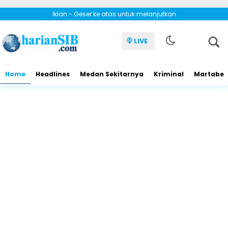
Iklan - Geser ke atas untuk melanjutkan
LIVE
Home
Headlines
Medan Sekitarnya
Kriminal
Martabe