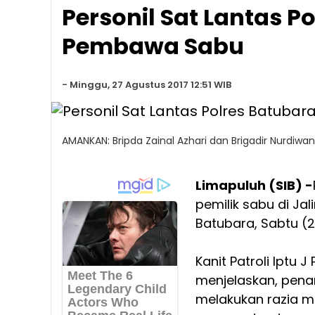
Personil Sat Lantas P
Pembawa Sabu
-
Minggu, 27 Agustus 2017 12:51 WIB
AMANKAN: Bripda Zainal Azhari dan Brigadir Nurdi
Limapuluh (SIB) -
pemilik sabu di Ja
Batubara, Sabtu (2
Kanit Patroli Iptu 
menjelaskan, pena
melakukan razia me