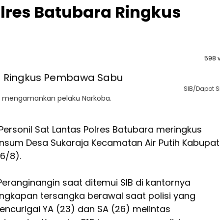
olres Batubara Ringkus
598 
SIB/Dapot Si
wan mengamankan pelaku Narkoba.
Personil Sat Lantas Polres Batubara meringkus
linsum Desa Sukaraja Kecamatan Air Putih Kabupa
6/8).
J Peranginangin saat ditemui SIB di kantornya
ngkapan tersangka berawal saat polisi yang
ncurigai YA (23) dan SA (26) melintas