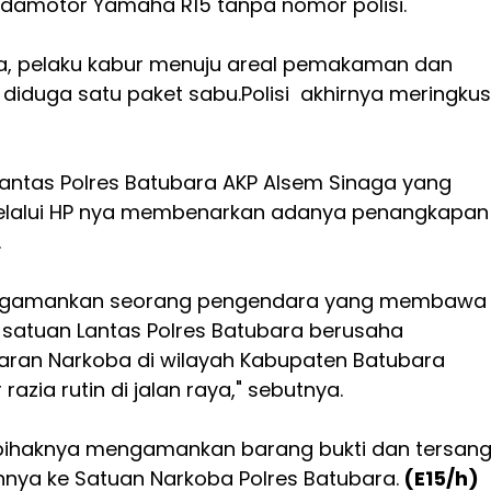
damotor Yamaha R15 tanpa nomor polisi.
sa, pelaku kabur menuju areal pemakaman dan
duga satu paket sabu.Polisi akhirnya meringkus
antas Polres Batubara AKP Alsem Sinaga yang
melalui HP nya membenarkan adanya penangkapan
.
engamankan seorang pengendara yang membawa
i satuan Lantas Polres Batubara berusaha
ran Narkoba di wilayah Kabupaten Batubara
zia rutin di jalan raya," sebutnya.
pihaknya mengamankan barang bukti dan tersan
nya ke Satuan Narkoba Polres Batubara.
(E15/h)