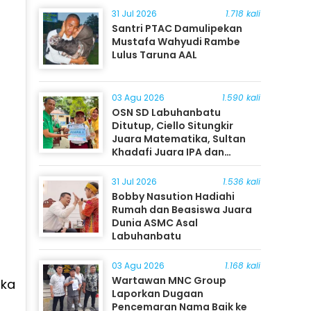
31 Jul 2026
1.718 kali
Santri PTAC Damulipekan
Mustafa Wahyudi Rambe
Lulus Taruna AAL
03 Agu 2026
1.590 kali
OSN SD Labuhanbatu
Ditutup, Ciello Situngkir
Juara Matematika, Sultan
Khadafi Juara IPA dan
Timothy Rangkuti Juara IPS
31 Jul 2026
1.536 kali
Bobby Nasution Hadiahi
Rumah dan Beasiswa Juara
Dunia ASMC Asal
Labuhanbatu
03 Agu 2026
1.168 kali
Wartawan MNC Group
gka
Laporkan Dugaan
Pencemaran Nama Baik ke