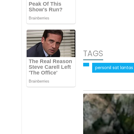
TAGS
personil sat lant