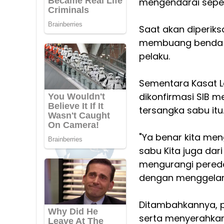
mengendarai sepe
Saat akan diperik
membuang benda di
pelaku.
Sementara Kasat L
dikonfirmasi SIB 
tersangka sabu itu
"Ya benar kita m
sabu Kita juga dar
mengurangi pereda
dengan menggelar ra
Ditambahkannya, 
serta menyerahkan