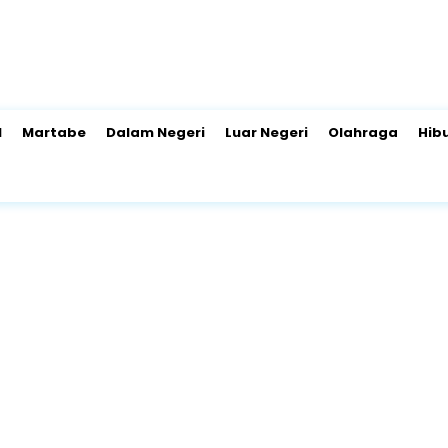
l
Martabe
Dalam Negeri
Luar Negeri
Olahraga
Hib