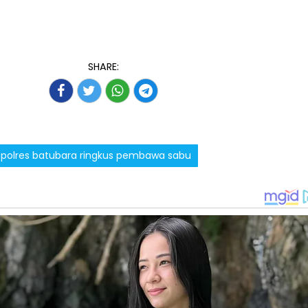
SHARE:
as polres batubara ringkus pembawa sabu