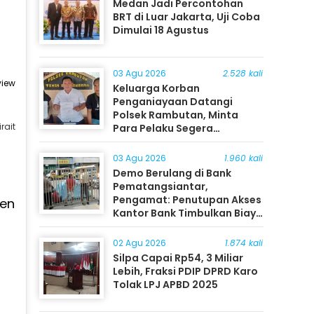
Medan Jadi Percontohan
BRT di Luar Jakarta, Uji Coba
Dimulai 18 Agustus
03 Agu 2026
2.528 kali
view
Keluarga Korban
Penganiayaan Datangi
Polsek Rambutan, Minta
rait
Para Pelaku Segera
Ditangkap
03 Agu 2026
1.960 kali
Demo Berulang di Bank
Pematangsiantar,
Pengamat: Penutupan Akses
ten
Kantor Bank Timbulkan Biaya
Ekonomi bagi Masyarakat
02 Agu 2026
1.874 kali
Silpa Capai Rp54, 3 Miliar
Lebih, Fraksi PDIP DPRD Karo
Tolak LPJ APBD 2025