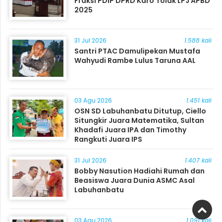
Fraksi PDIP DPRD Karo Tolak LPJ APBD
2025
31 Jul 2026
1.588 kali
Santri PTAC Damulipekan Mustafa
Wahyudi Rambe Lulus Taruna AAL
03 Agu 2026
1.451 kali
OSN SD Labuhanbatu Ditutup, Ciello
Situngkir Juara Matematika, Sultan
Khadafi Juara IPA dan Timothy
Rangkuti Juara IPS
31 Jul 2026
1.407 kali
Bobby Nasution Hadiahi Rumah dan
Beasiswa Juara Dunia ASMC Asal
Labuhanbatu
03 Agu 2026
1.091 kali