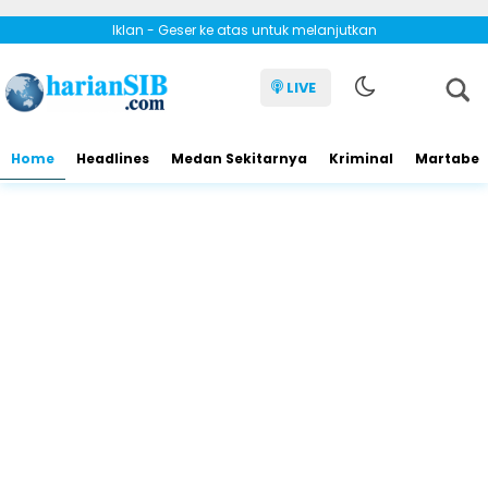
Iklan - Geser ke atas untuk melanjutkan
LIVE
Home
Headlines
Medan Sekitarnya
Kriminal
Martabe