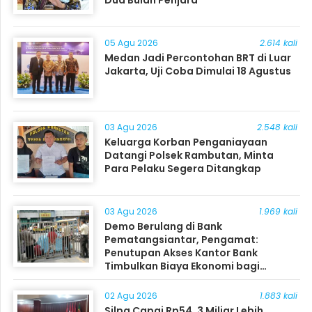
Dua Bulan Penjara
05 Agu 2026
2.614 kali
Medan Jadi Percontohan BRT di Luar
Jakarta, Uji Coba Dimulai 18 Agustus
03 Agu 2026
2.548 kali
Keluarga Korban Penganiayaan
Datangi Polsek Rambutan, Minta
Para Pelaku Segera Ditangkap
03 Agu 2026
1.969 kali
Demo Berulang di Bank
Pematangsiantar, Pengamat:
Penutupan Akses Kantor Bank
Timbulkan Biaya Ekonomi bagi
Masyarakat
02 Agu 2026
1.883 kali
Silpa Capai Rp54, 3 Miliar Lebih,