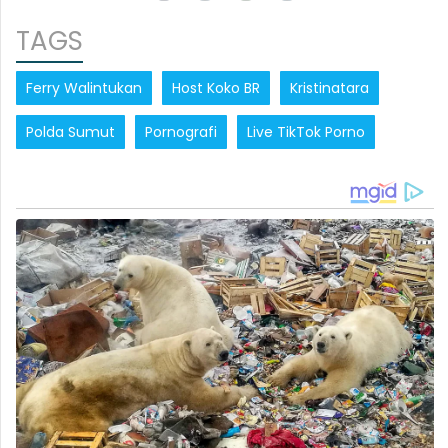
TAGS
Ferry Walintukan
Host Koko BR
Kristinatara
Polda Sumut
Pornografi
Live TikTok Porno