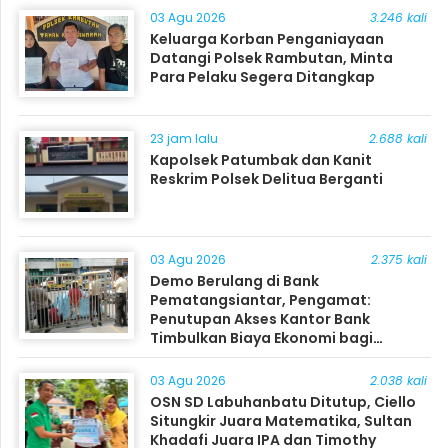
03 Agu 2026
3.246 kali
Keluarga Korban Penganiayaan
Datangi Polsek Rambutan, Minta
Para Pelaku Segera Ditangkap
23 jam lalu
2.688 kali
Kapolsek Patumbak dan Kanit
Reskrim Polsek Delitua Berganti
03 Agu 2026
2.375 kali
Demo Berulang di Bank
Pematangsiantar, Pengamat:
Penutupan Akses Kantor Bank
Timbulkan Biaya Ekonomi bagi
Masyarakat
03 Agu 2026
2.038 kali
OSN SD Labuhanbatu Ditutup, Ciello
Situngkir Juara Matematika, Sultan
Khadafi Juara IPA dan Timothy