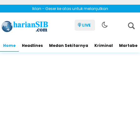
Iklan - Geser ke atas untuk melanjutkan
LIVE
Home
Headlines
Medan Sekitarnya
Kriminal
Martabe