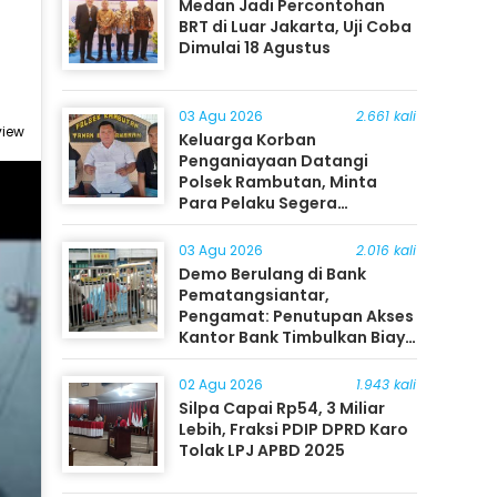
Medan Jadi Percontohan
BRT di Luar Jakarta, Uji Coba
Dimulai 18 Agustus
03 Agu 2026
2.661 kali
view
Keluarga Korban
Penganiayaan Datangi
Polsek Rambutan, Minta
Para Pelaku Segera
Ditangkap
03 Agu 2026
2.016 kali
Demo Berulang di Bank
Pematangsiantar,
Pengamat: Penutupan Akses
Kantor Bank Timbulkan Biaya
Ekonomi bagi Masyarakat
02 Agu 2026
1.943 kali
Silpa Capai Rp54, 3 Miliar
Lebih, Fraksi PDIP DPRD Karo
Tolak LPJ APBD 2025