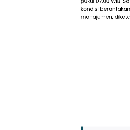
pukul 07.00 WIB. S
kondisi berantaka
manajemen, diketa