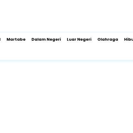
l
Martabe
Dalam Negeri
Luar Negeri
Olahraga
Hib