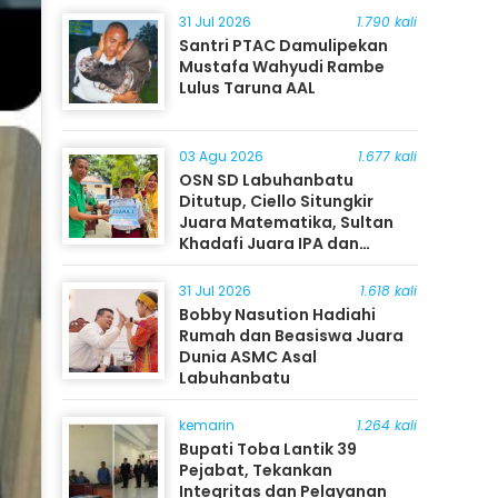
31 Jul 2026
1.790 kali
Santri PTAC Damulipekan
Mustafa Wahyudi Rambe
Lulus Taruna AAL
03 Agu 2026
1.677 kali
OSN SD Labuhanbatu
Ditutup, Ciello Situngkir
Juara Matematika, Sultan
Khadafi Juara IPA dan
Timothy Rangkuti Juara IPS
31 Jul 2026
1.618 kali
Bobby Nasution Hadiahi
Rumah dan Beasiswa Juara
Dunia ASMC Asal
Labuhanbatu
kemarin
1.264 kali
Bupati Toba Lantik 39
Pejabat, Tekankan
Integritas dan Pelayanan