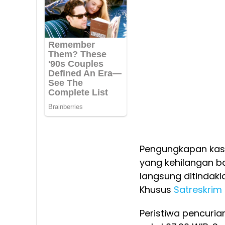
Pengungkapan kasu
yang kehilangan b
langsung ditindakla
Khusus
Satreskrim
Peristiwa pencuria