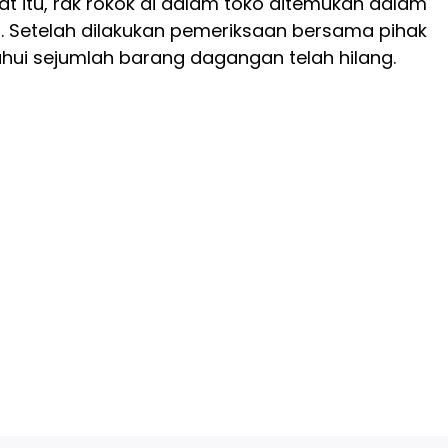
aat itu, rak rokok di dalam toko ditemukan dalam
n. Setelah dilakukan pemeriksaan bersama pihak
hui sejumlah barang dagangan telah hilang.