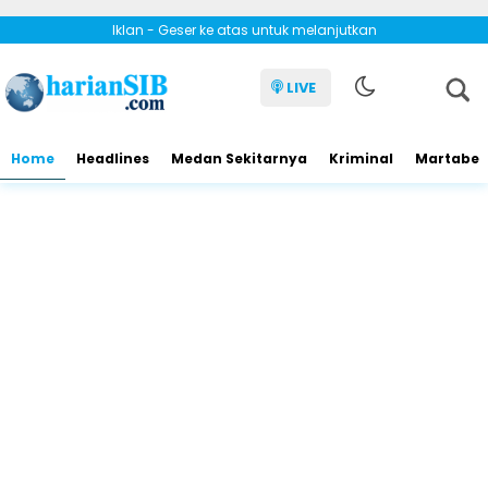
Iklan - Geser ke atas untuk melanjutkan
LIVE
Home
Headlines
Medan Sekitarnya
Kriminal
Martabe