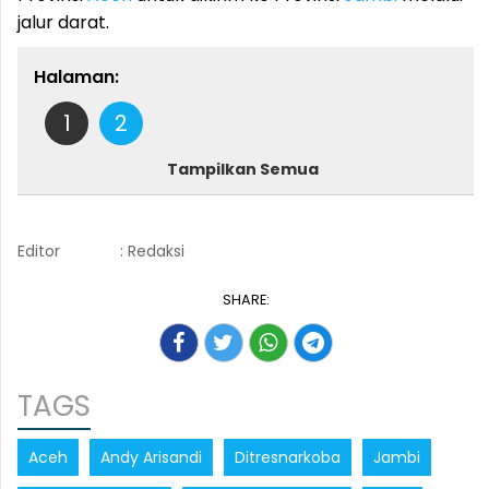
jalur darat.
Halaman:
1
2
Tampilkan Semua
Editor
: Redaksi
SHARE:
TAGS
Aceh
Andy Arisandi
Ditresnarkoba
Jambi