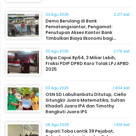
03 Agu 2026
2.217 kali
Demo Berulang di Bank
Pematangsiantar, Pengamat:
Penutupan Akses Kantor Bank
Timbulkan Biaya Ekonomi bagi
Masyarakat
02 Agu 2026
2.176 kali
Silpa Capai Rp54, 3 Miliar Lebih,
Fraksi PDIP DPRD Karo Tolak LPJ APBD
2025
03 Agu 2026
1.904 kali
OSN SD Labuhanbatu Ditutup, Ciello
Situngkir Juara Matematika, Sultan
Khadafi Juara IPA dan Timothy
Rangkuti Juara IPS
06 Agu 2026
1.619 kali
Bupati Toba Lantik 39 Pejabat,