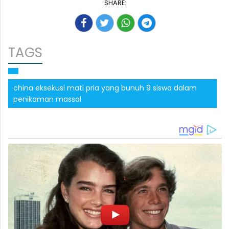
SHARE:
TAGS
china eksekusi mati pria yang bunuh 9 siswa dalam
penikaman massal