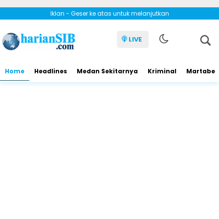
Iklan - Geser ke atas untuk melanjutkan
LIVE
Home
Headlines
Medan Sekitarnya
Kriminal
Martabe