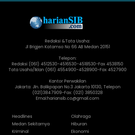
Redaksi &Tata Usaha:
Jl Brigjen Katamso No 66 AB Medan 20151
Telepon:
Redaksi (061) 4512530-4516530-4518530-Fax 4538150
Tata Usaha/Iklan (061) 4554900-4528900-Fax 4527900
Kantor Perwakilan
Jakarta: Jln. Balikpapan No.3 Jakarta 10130, Telepon
(021)3847909-Fax: (021) 3850328
Emai:hariansib.co@gmail.com
Headlines
Olahraga
Medan Sekitarnya
Hiburan
Kriminal
Ekonomi