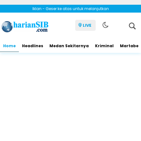
Iklan - Geser ke atas untuk melanjutkan
LIVE
Home
Headlines
Medan Sekitarnya
Kriminal
Martabe