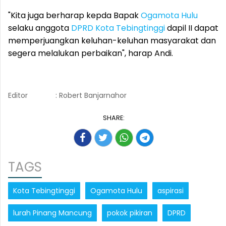
"Kita juga berharap kepda Bapak
Ogamota Hulu
selaku anggota
DPRD
Kota Tebingtinggi
dapil II dapat
memperjuangkan keluhan-keluhan masyarakat dan
segera melalukan perbaikan", harap Andi.
Editor
: Robert Banjarnahor
SHARE:
TAGS
Kota Tebingtinggi
Ogamota Hulu
aspirasi
lurah Pinang Mancung
pokok pikiran
DPRD