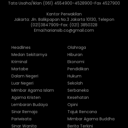
Tata Usaha/Iklan (061) 4554900-4528900-Fax 4527900
Kantor Perwakilan
Jakarta: Jln. Balikpapan No.3 Jakarta 10130, Telepon
(021)3847909-Fax: (021) 3850328
Emai:hariansib.co@gmail.com
Headlines
Olahraga
Medan Sekitarnya
Hiburan
Kriminal
Ekonomi
Martabe
Pendidikan
Dalam Negeri
Hukum
Luar Negeri
Sekolah
Mimbar Agama Islam
Serbaneka
Agama Kristen
Kesehatan
Lembaran Budaya
Opini
Sinar Remaja
Tajuk Rencana
Pariwisata
Mimbar Agama Buddha
Sinar Wanita
Berita Terkini