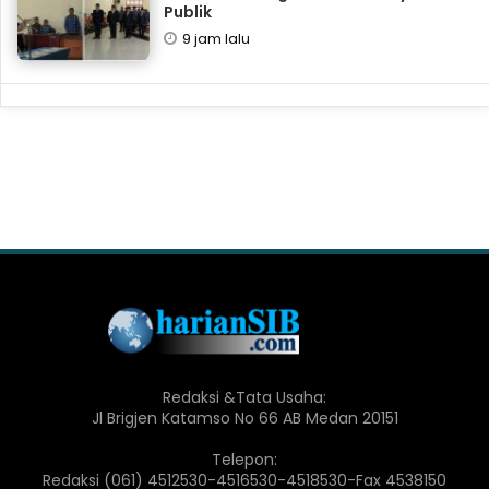
Publik
9 jam lalu
Redaksi &Tata Usaha:
Jl Brigjen Katamso No 66 AB Medan 20151
Telepon:
Redaksi (061) 4512530-4516530-4518530-Fax 4538150