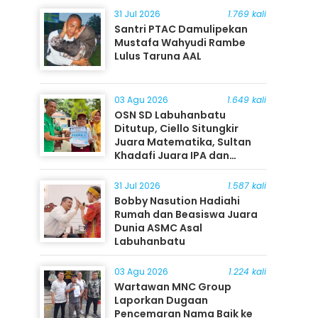
31 Jul 2026
1.769 kali
Santri PTAC Damulipekan
Mustafa Wahyudi Rambe
Lulus Taruna AAL
03 Agu 2026
1.649 kali
OSN SD Labuhanbatu
Ditutup, Ciello Situngkir
Juara Matematika, Sultan
Khadafi Juara IPA dan
Timothy Rangkuti Juara IPS
31 Jul 2026
1.587 kali
Bobby Nasution Hadiahi
Rumah dan Beasiswa Juara
Dunia ASMC Asal
Labuhanbatu
03 Agu 2026
1.224 kali
Wartawan MNC Group
Laporkan Dugaan
Pencemaran Nama Baik ke