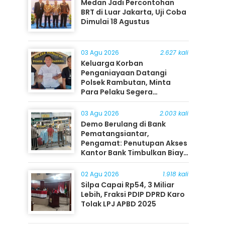
Medan Jadi Percontohan
BRT di Luar Jakarta, Uji Coba
Dimulai 18 Agustus
03 Agu 2026
2.627 kali
Keluarga Korban
Penganiayaan Datangi
Polsek Rambutan, Minta
Para Pelaku Segera
Ditangkap
03 Agu 2026
2.003 kali
Demo Berulang di Bank
Pematangsiantar,
Pengamat: Penutupan Akses
Kantor Bank Timbulkan Biaya
Ekonomi bagi Masyarakat
02 Agu 2026
1.918 kali
Silpa Capai Rp54, 3 Miliar
Lebih, Fraksi PDIP DPRD Karo
Tolak LPJ APBD 2025