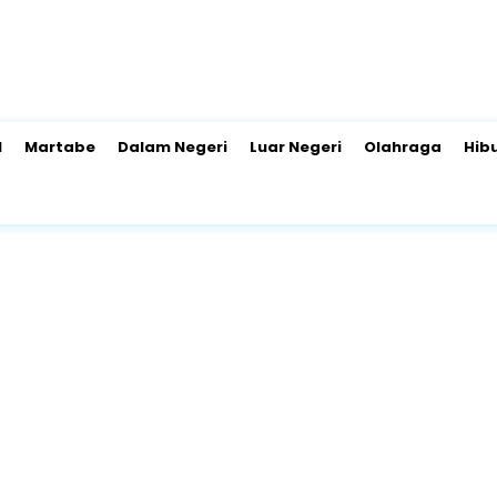
l
Martabe
Dalam Negeri
Luar Negeri
Olahraga
Hib