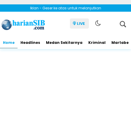
Iklan - Geser ke atas untuk melanjutkan
LIVE
Home
Headlines
Medan Sekitarnya
Kriminal
Martabe