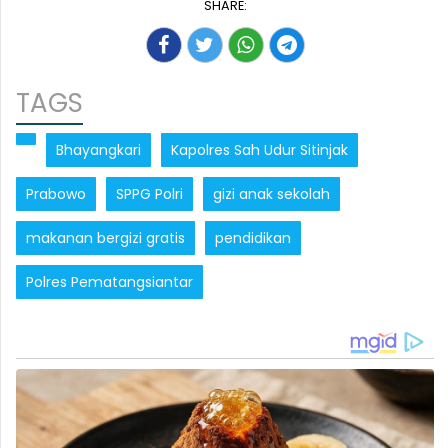
SHARE:
TAGS
Bhayangkari
Kapolres Sah Udur Sitinjak
Prabowo
SPPG Polri
gizi anak sekolah
makanan bergizi gratis
pendidikan
Polres Pematangsiantar