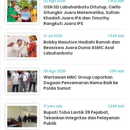
03 Agu 2026
1.602 kali
OSN SD Labuhanbatu Ditutup, Ciello
Situngkir Juara Matematika, Sultan
Khadafi Juara IPA dan Timothy
Rangkuti Juara IPS
31 Jul 2026
1.548 kali
Bobby Nasution Hadiahi Rumah dan
Beasiswa Juara Dunia ASMC Asal
Labuhanbatu
03 Agu 2026
1.180 kali
Wartawan MNC Group Laporkan
Dugaan Pencemaran Nama Baik ke
Polda Sumut
17 jam lalu
1.048 kali
Bupati Toba Lantik 39 Pejabat,
Tekankan Integritas dan Pelayanan
Publik