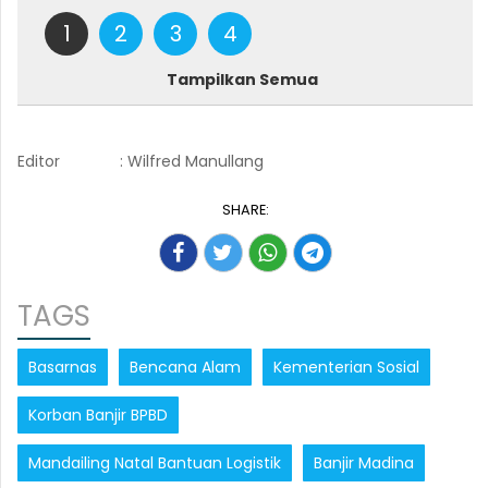
1
2
3
4
Tampilkan Semua
Editor
: Wilfred Manullang
SHARE:
TAGS
Basarnas
Bencana Alam
Kementerian Sosial
Korban Banjir BPBD
Mandailing Natal Bantuan Logistik
Banjir Madina