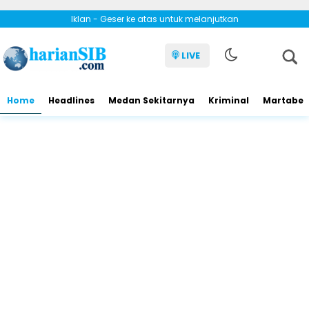
Iklan - Geser ke atas untuk melanjutkan
LIVE
Home
Headlines
Medan Sekitarnya
Kriminal
Martabe