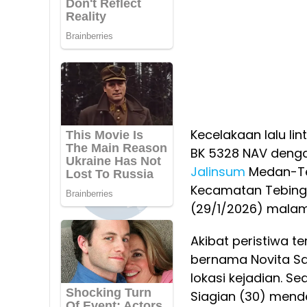
Kecelakaan lalu lin
BK 5328 NAV dengan
Jalinsum
Medan-Teb
Kecamatan Tebingt
(29/1/2026) malam
Akibat peristiwa 
bernama Novita Sar
lokasi kejadian. 
Siagian (30) mende