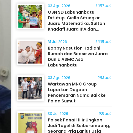
03 Agu 2026
1.357 kali
OSN SD Labuhanbatu
Ditutup, Ciello Situngkir
Juara Matematika, Sultan
Khadafi Juara IPA dan
Timothy Rangkuti Juara IPS
31 Jul 2026
1.335 kali
Bobby Nasution Hadiahi
Rumah dan Beasiswa Juara
Dunia ASMC Asal
Labuhanbatu
03 Agu 2026
983 kali
Wartawan MNC Group
Laporkan Dugaan
Pencemaran Nama Baik ke
Polda Sumut
30 Jul 2026
921 kali
Polsek Panai Hilir Ungkap
Judi Togel di Seiberombang,
Seorang Pria Lanjut Usia