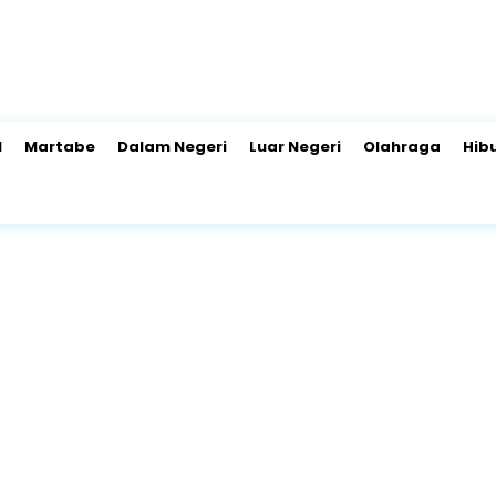
l
Martabe
Dalam Negeri
Luar Negeri
Olahraga
Hib