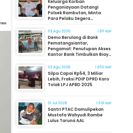
Keluarga Korban
Penganiayaan Datangi
Polsek Rambutan, Minta
Para Pelaku Segera
view
Ditangkap
03 Agu 2026
1.811 kali
Demo Berulang di Bank
Pematangsiantar,
Pengamat: Penutupan Akses
Kantor Bank Timbulkan Biaya
Ekonomi bagi Masyarakat
02 Agu 2026
1.650 kali
Silpa Capai Rp54, 3 Miliar
Lebih, Fraksi PDIP DPRD Karo
Tolak LPJ APBD 2025
31 Jul 2026
1.519 kali
Santri PTAC Damulipekan
Mustafa Wahyudi Rambe
Lulus Taruna AAL