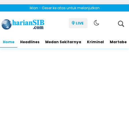
Iklan - Geser ke atas untuk melanjutkan
LIVE
Home
Headlines
Medan Sekitarnya
Kriminal
Martabe