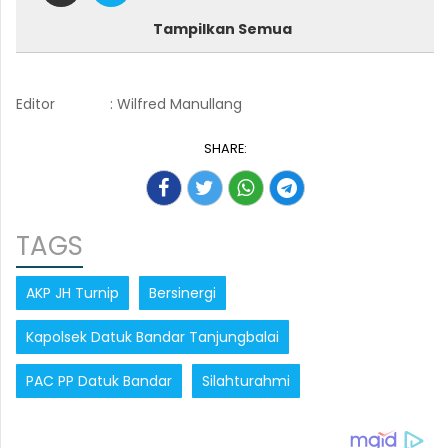
Tampilkan Semua
Editor
: Wilfred Manullang
SHARE:
TAGS
AKP JH Turnip
Bersinergi
Kapolsek Datuk Bandar Tanjungbalai
PAC PP Datuk Bandar
Silahturahmi