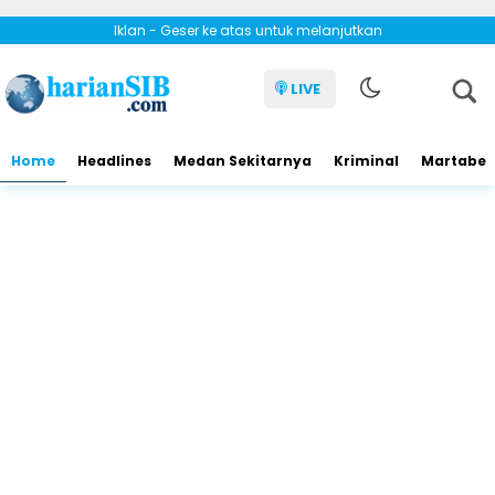
Iklan - Geser ke atas untuk melanjutkan
LIVE
Home
Headlines
Medan Sekitarnya
Kriminal
Martabe