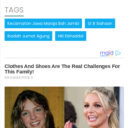
TAGS
Kecamatan Jawa Maraja Bah Jambi
St B Siahaan
ibadah Jumat Agung
HKI Elshaddai