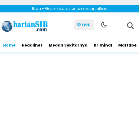
Iklan - Geser ke atas untuk melanjutkan
LIVE
Home
Headlines
Medan Sekitarnya
Kriminal
Martabe