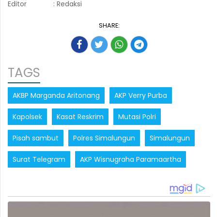
Editor
: Redaksi
SHARE:
TAGS
AKBP Marganda Aritonang
AKP Verry Purba
Kapolsek
Kasat Reskrim
Mutasi Polri
Pisah sambut
Polres Simalungun
Simalungun
Surat Telegram
AKP Wisnugraha Paramaartha