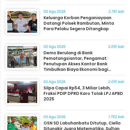
03 Agu 2026
2.781 kali
Keluarga Korban Penganiayaan
Datangi Polsek Rambutan, Minta
Para Pelaku Segera Ditangkap
03 Agu 2026
2.081 kali
Demo Berulang di Bank
Pematangsiantar, Pengamat:
Penutupan Akses Kantor Bank
Timbulkan Biaya Ekonomi bagi
Masyarakat
02 Agu 2026
2.015 kali
Silpa Capai Rp54, 3 Miliar Lebih,
Fraksi PDIP DPRD Karo Tolak LPJ APBD
2025
03 Agu 2026
1.752 kali
OSN SD Labuhanbatu Ditutup, Ciello
Situngkir Juara Matematika, Sultan