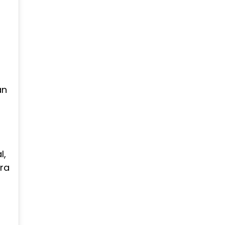
an
l,
ara