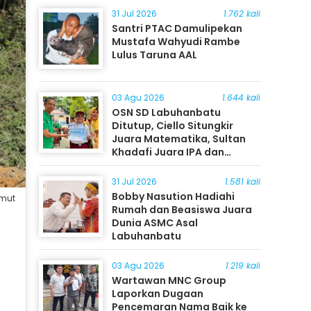
31 Jul 2026
1.762 kali
Santri PTAC Damulipekan
Mustafa Wahyudi Rambe
Lulus Taruna AAL
03 Agu 2026
1.644 kali
OSN SD Labuhanbatu
Ditutup, Ciello Situngkir
Juara Matematika, Sultan
Khadafi Juara IPA dan
Timothy Rangkuti Juara IPS
31 Jul 2026
1.581 kali
Bobby Nasution Hadiahi
umut
Rumah dan Beasiswa Juara
Dunia ASMC Asal
Labuhanbatu
03 Agu 2026
1.219 kali
Wartawan MNC Group
Laporkan Dugaan
Pencemaran Nama Baik ke