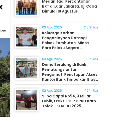
Medan Jadi Percontohan
k
BRT di Luar Jakarta, Uji Coba
Dimulai 18 Agustus
03 Agu 2026
2.619 kali
view
Keluarga Korban
Penganiayaan Datangi
Polsek Rambutan, Minta
Para Pelaku Segera
Ditangkap
03 Agu 2026
1.998 kali
Demo Berulang di Bank
Pematangsiantar,
Pengamat: Penutupan Akses
Kantor Bank Timbulkan Biaya
Ekonomi bagi Masyarakat
02 Agu 2026
1.914 kali
Silpa Capai Rp54, 3 Miliar
Lebih, Fraksi PDIP DPRD Karo
Tolak LPJ APBD 2025