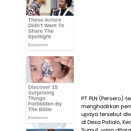
PT PLN (Persero) 
menghadirkan pemer
upaya tersebut diw
di Desa Patialo, 
Sumut, yang ditar