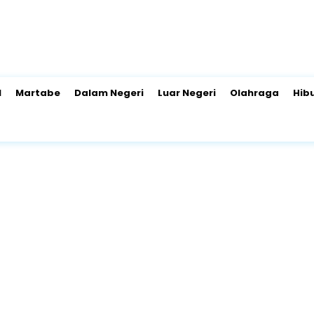
l
Martabe
Dalam Negeri
Luar Negeri
Olahraga
Hib