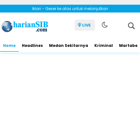
Iklan - Geser ke atas untuk melanjutkan
LIVE
Home
Headlines
Medan Sekitarnya
Kriminal
Martabe