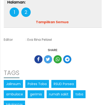
Halaman:
1
2
Tampilkan Semua
Editor
: Eva Rina Pelawi
SHARE:
TAGS
Jalinsum
Polres Toba
RSUD Porsea
ambulace
gerimis
rumah sakit
toba
lakalantas