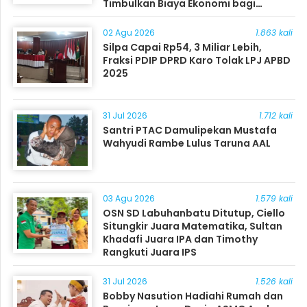
Timbulkan Biaya Ekonomi bagi
Masyarakat
02 Agu 2026
1.863 kali
Silpa Capai Rp54, 3 Miliar Lebih,
Fraksi PDIP DPRD Karo Tolak LPJ APBD
2025
31 Jul 2026
1.712 kali
Santri PTAC Damulipekan Mustafa
Wahyudi Rambe Lulus Taruna AAL
03 Agu 2026
1.579 kali
OSN SD Labuhanbatu Ditutup, Ciello
Situngkir Juara Matematika, Sultan
Khadafi Juara IPA dan Timothy
Rangkuti Juara IPS
31 Jul 2026
1.526 kali
Bobby Nasution Hadiahi Rumah dan