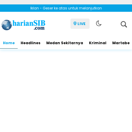
Iklan - Geser ke atas untuk melanjutkan
LIVE
Home
Headlines
Medan Sekitarnya
Kriminal
Martabe